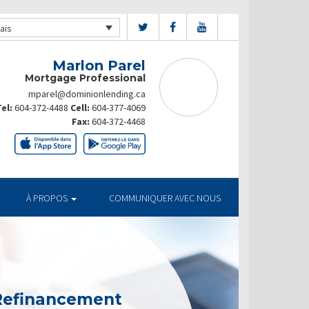
ais
Marlon Parel
Mortgage Professional
mparel@dominionlending.ca
el:
604-372-4488
Cell:
604-377-4069
Fax:
604-372-4468
À PROPOS
COMMUNIQUER AVEC NOUS
 Refinancement