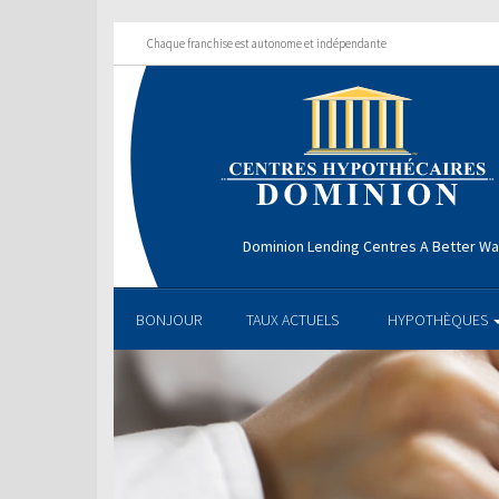
Chaque franchise est autonome et indépendante
Dominion Lending Centres A Better W
BONJOUR
TAUX ACTUELS
HYPOTHÈQUES