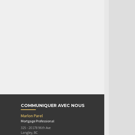
COMMUNIQUER AVEC NOUS
Marlon Parel
Mortgage Professional
325 - 20178 96th Ave
Langley, BC