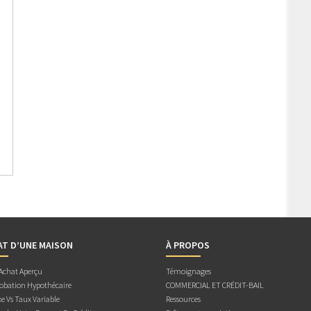
AT D’UNE MAISON
À PROPOS
 Achat Aperçu
Témoignages
obation Hypothécaire
COMMERCIAL ET CRÉDIT-BAIL
e Vs Taux Variable
Ressources