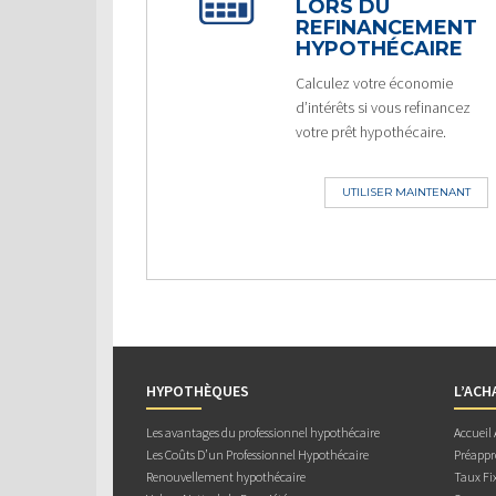
LORS DU
REFINANCEMENT
HYPOTHÉCAIRE
Calculez votre économie
d’intérêts si vous refinancez
votre prêt hypothécaire.
UTILISER MAINTENANT
HYPOTHÈQUES
L’ACH
Les avantages du professionnel hypothécaire
Accueil
Les Coûts D’un Professionnel Hypothécaire
Préappr
Renouvellement hypothécaire
Taux Fix