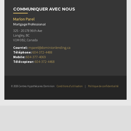
COMMUNIQUER AVEC NOUS
Marlon Parel
Mortgage Professional
325 - 20178 96th Ave
Langley, BC
V1M 0B2, Canada
Courriel:
mparel@dominionlending.ca
Téléphone:
604-372-4488
Mobile:
604-377-4069
Télécopieur:
604-372-4468
© 2026 Centres Hypothécaires Dominion
Conditions d’utilisation
|
Politique de confidentialité