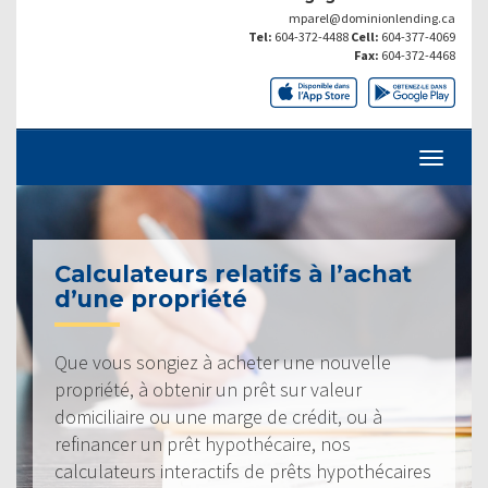
mparel@dominionlending.ca
Tel:
604-372-4488
Cell:
604-377-4069
Fax:
604-372-4468
Calculateurs relatifs à l’achat
d’une propriété
Que vous songiez à acheter une nouvelle
propriété, à obtenir un prêt sur valeur
domiciliaire ou une marge de crédit, ou à
refinancer un prêt hypothécaire, nos
calculateurs interactifs de prêts hypothécaires