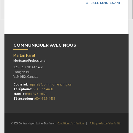
UTILISER MAINTENANT
COMMUNIQUER AVEC NOUS
Marlon Parel
Mortgage Professional
325 - 20178 96th Ave
Langley, BC
V1M 0B2, Canada
Courriel:
mparel@dominionlending.ca
Téléphone:
604-372-4488
Mobile:
604-377-4069
Télécopieur:
604-372-4468
© 2026 Centres Hypothécaires Dominion
Conditions d’utilisation
|
Politique de confidentialité